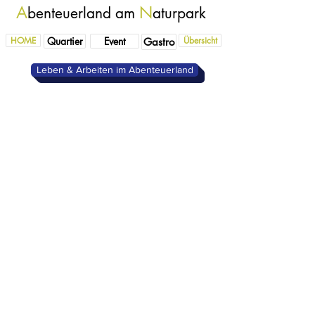
A
N
benteuerland am
aturpark
HOME
Quartier
Event
Übersicht
Gastro
Leben & Arbeiten im Abenteuerland