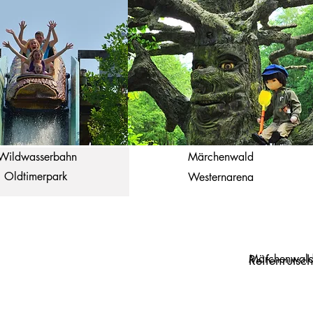
Wildwasserbahn
Märchenwald
Oldtimerpark
Westernarena
Märchenwal
Reifenrutsc